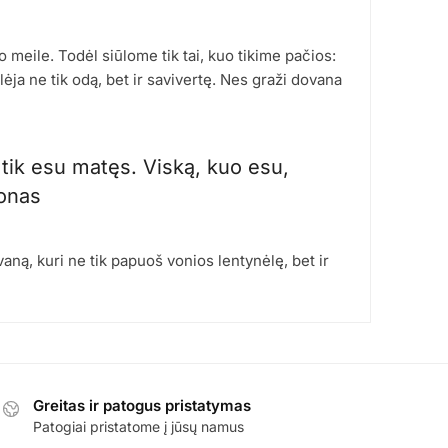
o meile. Todėl siūlome tik tai, kuo tikime pačios:
ja ne tik odą, bet ir savivertę. Nes graži dovana
tik esu matęs. Viską, kuo esu,
tonas
ną, kuri ne tik papuoš vonios lentynėlę, bet ir
Greitas ir patogus pristatymas
Patogiai pristatome į jūsų namus