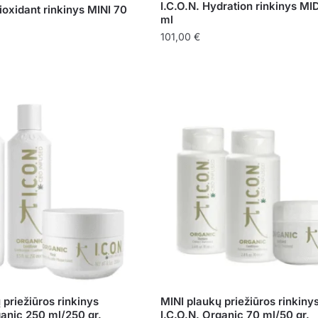
I.C.O.N. Hydration rinkinys MI
tioxidant rinkinys MINI 70
ml
101,00
€
 priežiūros rinkinys
MINI plaukų priežiūros rinkiny
ganic 250 ml/250 gr.
I.C.O.N. Organic 70 ml/50 gr.