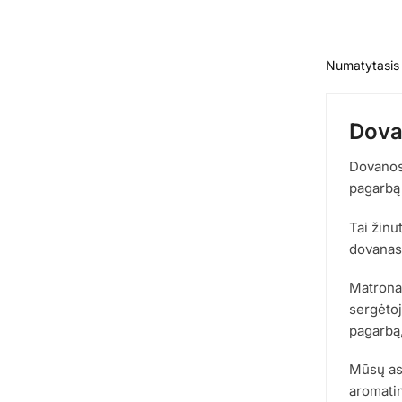
Dovan
Dovanos 
pagarbą 
Tai žinu
dovanas 
Matrona 
sergėtoj
pagarbą,
Mūsų aso
aromatin