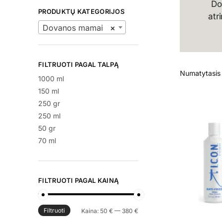
Do
PRODUKTŲ KATEGORIJOS
atr
Dovanos mamai
×
FILTRUOTI PAGAL TALPĄ
1000 ml
150 ml
250 gr
250 ml
50 gr
70 ml
FILTRUOTI PAGAL KAINĄ
Filtruoti
Min
Maks
Kaina:
50 €
—
380 €