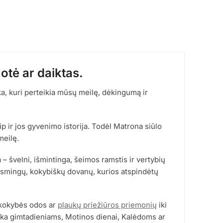
otė ar daiktas.
ka, kuri perteikia mūsų meilę, dėkingumą ir
ip ir jos gyvenimo istorija. Todėl Matrona siūlo
meilę.
a – švelni, išmintinga, šeimos ramstis ir vertybių
rasmingų, kokybiškų dovanų, kurios atspindėtų
 kokybės odos ar
plaukų priežiūros priemonių
iki
nka gimtadieniams, Motinos dienai, Kalėdoms ar