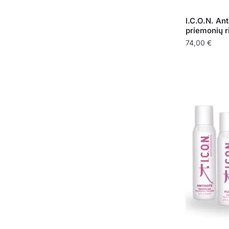
kaina
kaina
I.C.O.N. Ant
priemonių r
74,00
€