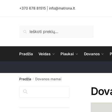
Skip
Skip
+370 678 81515
|
info@matrona.lt
to
to
navigation
content
Ieškoti:
Ieškoti
Pradžia
Veidas
Plaukai
Dovanos
P
Pradžia
Dovanos mamai
/
Dov
Paieška