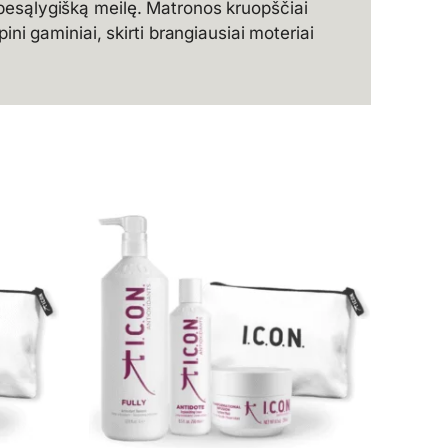
besąlygišką meilę. Matronos kruopščiai
ni gaminiai, skirti brangiausiai moteriai