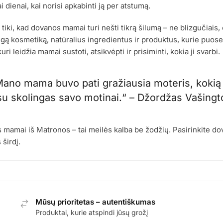
i dienai, kai norisi apkabinti ją per atstumą.
tiki, kad dovanos mamai turi nešti tikrą šilumą – ne blizgučiais, 
ą kosmetiką, natūralius ingredientus ir produktus, kurie puoselė
 kuri leidžia mamai sustoti, atsikvėpti ir prisiminti, kokia ji svarbi.
Mano mama buvo pati gražiausia moteris, kokią 
su skolingas savo motinai.“ – Džordžas Vašing
mamai iš Matronos – tai meilės kalba be žodžių. Pasirinkite dova
 širdį.
Mūsų prioritetas – autentiškumas
Produktai, kurie atspindi jūsų grožį