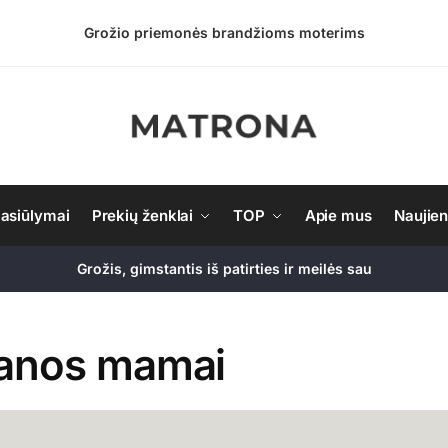
Grožio priemonės brandžioms moterims
asiūlymai
Prekių ženklai
TOP
Apie mus
Naujie
Grožis, gimstantis iš patirties ir meilės sau
anos mamai