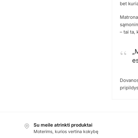
bet kuria
Matrona 
sąmoning
– tai ta,
„
e
Dovanos 
pripildys
Su meile atrinkti produktai
Moterims, kurios vertina kokybę