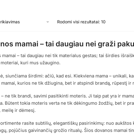
Rodomi visi rezultatai: 10
os mamai – tai daugiau nei graži paku
mamai – tai daugiau nei tik materialus gestas; tai širdies išraiš
moteriai, kuri mus užaugino.
tė, siunčiama širdimi: ačiū, kad esi. Kiekviena mama – unikali, ka
mamai, kurios ne tik džiugina, bet ir atspindi brandą, rūpestį ir 
– ne tik brandi, savimi pasitikinti moteris. Ji taip pat yra ir mam
a. Būtent tokia moteris verta ne tik dėkingumo žodžių, bet ir p
 meilę ir dėmesį.
rtimente rasite subtilių, elegantiškų pasirinkimų: nuo aukštos
gų, pojūčius gaivinančių grožio ritualų. Šios dovanos mamai ti