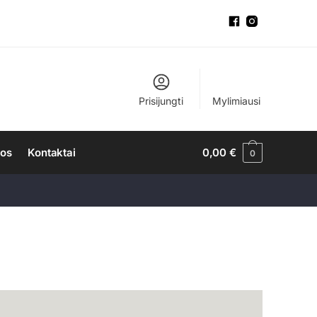
Prisijungti
Mylimiausi
nos
Kontaktai
0,00
€
0