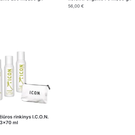
56,00
€
iūros rinkinys I.C.O.N.
 3×70 ml