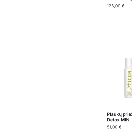
126,00
€
Plaukų priež
Detox MINI
51,00
€