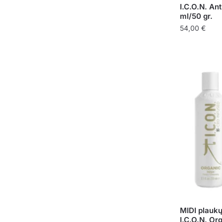
I.C.O.N. An
ml/50 gr.
54,00
€
MIDI plaukų
I.C.O.N. Or