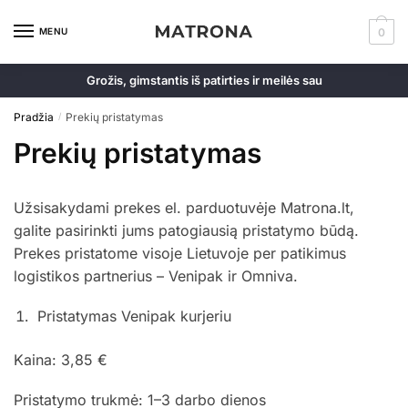
Skip
Skip
to
to
MENU
0
navigation
content
Grožis, gimstantis iš patirties ir meilės sau
Pradžia
Prekių pristatymas
/
Prekių pristatymas
Užsisakydami prekes el. parduotuvėje Matrona.lt,
galite pasirinkti jums patogiausią pristatymo būdą.
Prekes pristatome visoje Lietuvoje per patikimus
logistikos partnerius – Venipak ir Omniva.
Pristatymas Venipak kurjeriu
Kaina: 3,85 €
Pristatymo trukmė: 1–3 darbo dienos