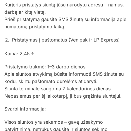
Kurjeris pristatys siuntą jūsų nurodytu adresu – namus,
darbą ar kitą vietą.
Prieš pristatymą gausite SMS žinutę su informacija apie
numatomą pristatymo laiką.
Pristatymas į paštomatus (Venipak ir LP Express)
Kaina: 2,45 €
Pristatymo trukmė: 1–3 darbo dienos
Apie siuntos atvykimą būsite informuoti SMS žinute su
kodu, skirtu paštomato durelėms atidaryti.
Siunta terminale saugoma 7 kalendorines dienas.
Nepasiėmus per šį laikotarpį, ji bus grąžinta siuntėjui.
Svarbi informacija:
Visos siuntos yra sekamos – gavę užsakymo
patvirtinimą, netrukus gausite ir siuntos sekimo