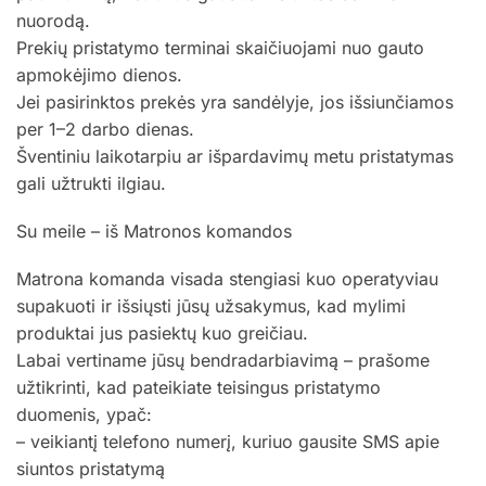
nuorodą.
Prekių pristatymo terminai skaičiuojami nuo gauto
apmokėjimo dienos.
Jei pasirinktos prekės yra sandėlyje, jos išsiunčiamos
per 1–2 darbo dienas.
Šventiniu laikotarpiu ar išpardavimų metu pristatymas
gali užtrukti ilgiau.
Su meile – iš Matronos komandos
Matrona komanda visada stengiasi kuo operatyviau
supakuoti ir išsiųsti jūsų užsakymus, kad mylimi
produktai jus pasiektų kuo greičiau.
Labai vertiname jūsų bendradarbiavimą – prašome
užtikrinti, kad pateikiate teisingus pristatymo
duomenis, ypač:
– veikiantį telefono numerį, kuriuo gausite SMS apie
siuntos pristatymą