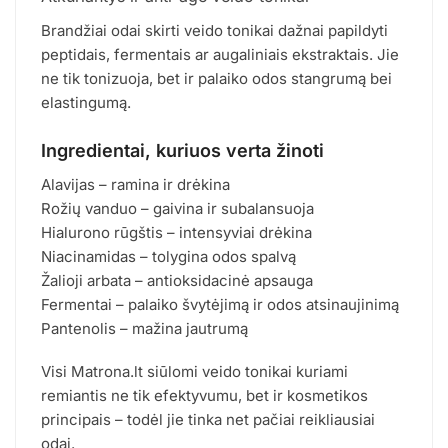
Brandžiai odai skirti veido tonikai dažnai papildyti
peptidais, fermentais ar augaliniais ekstraktais. Jie
ne tik tonizuoja, bet ir palaiko odos stangrumą bei
elastingumą.
Ingredientai, kuriuos verta žinoti
Alavijas – ramina ir drėkina
Rožių vanduo – gaivina ir subalansuoja
Hialurono rūgštis – intensyviai drėkina
Niacinamidas – tolygina odos spalvą
Žalioji arbata – antioksidacinė apsauga
Fermentai – palaiko švytėjimą ir odos atsinaujinimą
Pantenolis – mažina jautrumą
Visi Matrona.lt siūlomi veido tonikai kuriami
remiantis ne tik efektyvumu, bet ir kosmetikos
principais – todėl jie tinka net pačiai reikliausiai
odai.