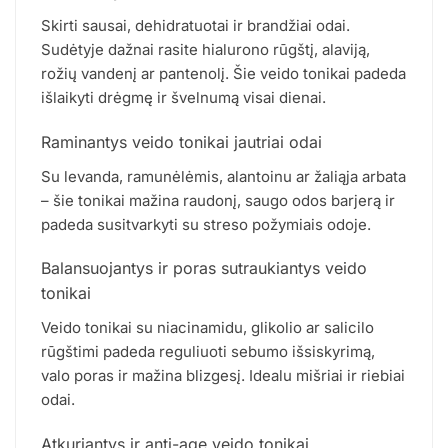
Skirti sausai, dehidratuotai ir brandžiai odai.
Sudėtyje dažnai rasite hialurono rūgštį, alaviją,
rožių vandenį ar pantenolį. Šie veido tonikai padeda
išlaikyti drėgmę ir švelnumą visai dienai.
Raminantys veido tonikai jautriai odai
Su levanda, ramunėlėmis, alantoinu ar žaliąja arbata
– šie tonikai mažina raudonį, saugo odos barjerą ir
padeda susitvarkyti su streso požymiais odoje.
Balansuojantys ir poras sutraukiantys veido
tonikai
Veido tonikai su niacinamidu, glikolio ar salicilo
rūgštimi padeda reguliuoti sebumo išsiskyrimą,
valo poras ir mažina blizgesį. Idealu mišriai ir riebiai
odai.
Atkuriantys ir anti-age veido tonikai