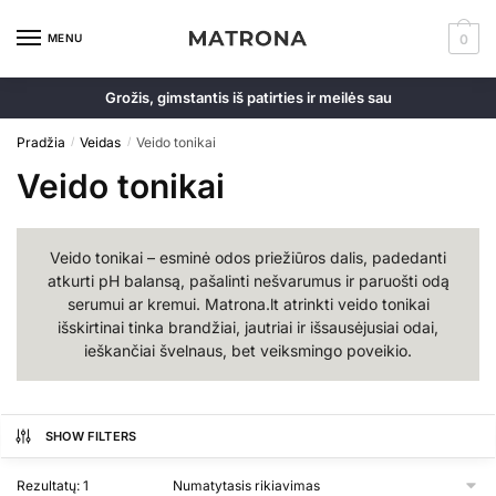
Skip
Skip
to
to
MENU
0
navigation
content
Grožis, gimstantis iš patirties ir meilės sau
Pradžia
Veidas
Veido tonikai
/
/
Veido tonikai
Veido tonikai – esminė odos priežiūros dalis, padedanti
atkurti pH balansą, pašalinti nešvarumus ir paruošti odą
serumui ar kremui. Matrona.lt atrinkti veido tonikai
išskirtinai tinka brandžiai, jautriai ir išsausėjusiai odai,
ieškančiai švelnaus, bet veiksmingo poveikio.
SHOW FILTERS
Rezultatų: 1