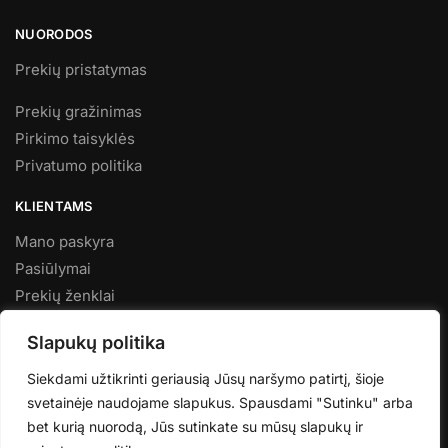
NUORODOS
Prekių pristatymas
Prekių gražinimas
Pirkimo taisyklės
Privatumo politika
KLIENTAMS
Mano paskyra
Pasiūlymai
Prekių ženklai
Naujienos
Slapukų politika
KARTU KURIAME GROŽĮ
Siekdami užtikrinti geriausią Jūsų naršymo patirtį, šioje
Ačiū, kad esate su mumis. Jūsų spindesys įkvepia mus
svetainėje naudojame slapukus. Spausdami "Sutinku" arba
kasdien rinktis tik geriausius produktus, kurie atitinka jūsų
bet kurią nuorodą, Jūs sutinkate su mūsų slapukų ir
poreikius ir vertybes.