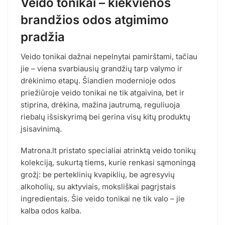
Veido tonikai – kiekvienos
brandžios odos atgimimo
pradžia
Veido tonikai dažnai nepelnytai pamirštami, tačiau
jie – viena svarbiausių grandžių tarp valymo ir
drėkinimo etapų. Šiandien modernioje odos
priežiūroje veido tonikai ne tik atgaivina, bet ir
stiprina, drėkina, mažina jautrumą, reguliuoja
riebalų išsiskyrimą bei gerina visų kitų produktų
įsisavinimą.
Matrona.lt pristato specialiai atrinktą veido tonikų
kolekciją, sukurtą tiems, kurie renkasi sąmoningą
grožį: be perteklinių kvapiklių, be agresyvių
alkoholių, su aktyviais, moksliškai pagrįstais
ingredientais. Šie veido tonikai ne tik valo – jie
kalba odos kalba.