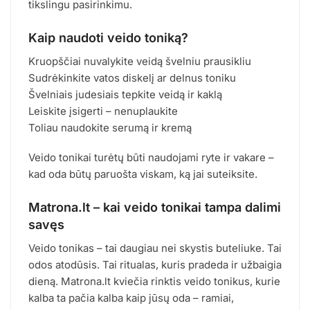
tikslingu pasirinkimu.
Kaip naudoti veido toniką?
Kruopščiai nuvalykite veidą švelniu prausikliu
Sudrėkinkite vatos diskelį ar delnus toniku
Švelniais judesiais tepkite veidą ir kaklą
Leiskite įsigerti – nenuplaukite
Toliau naudokite serumą ir kremą
Veido tonikai turėtų būti naudojami ryte ir vakare –
kad oda būtų paruošta viskam, ką jai suteiksite.
Matrona.lt – kai veido tonikai tampa dalimi
savęs
Veido tonikas – tai daugiau nei skystis buteliuke. Tai
odos atodūsis. Tai ritualas, kuris pradeda ir užbaigia
dieną. Matrona.lt kviečia rinktis veido tonikus, kurie
kalba ta pačia kalba kaip jūsų oda – ramiai,