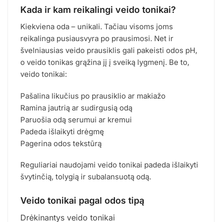
Kada ir kam reikalingi veido tonikai?
Kiekviena oda – unikali. Tačiau visoms joms
reikalinga pusiausvyra po prausimosi. Net ir
švelniausias veido prausiklis gali pakeisti odos pH,
o veido tonikas grąžina jį į sveiką lygmenį. Be to,
veido tonikai:
Pašalina likučius po prausiklio ar makiažo
Ramina jautrią ar sudirgusią odą
Paruošia odą serumui ar kremui
Padeda išlaikyti drėgmę
Pagerina odos tekstūrą
Reguliariai naudojami veido tonikai padeda išlaikyti
švytinčią, tolygią ir subalansuotą odą.
Veido tonikai pagal odos tipą
Drėkinantys veido tonikai