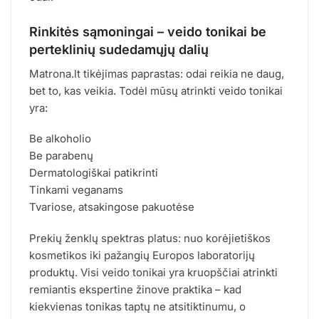
Rinkitės sąmoningai – veido tonikai be
perteklinių sudedamųjų dalių
Matrona.lt tikėjimas paprastas: odai reikia ne daug,
bet to, kas veikia. Todėl mūsų atrinkti veido tonikai
yra:
Be alkoholio
Be parabenų
Dermatologiškai patikrinti
Tinkami veganams
Tvariose, atsakingose pakuotėse
Prekių ženklų spektras platus: nuo korėjietiškos
kosmetikos iki pažangių Europos laboratorijų
produktų. Visi veido tonikai yra kruopščiai atrinkti
remiantis ekspertine žinove praktika – kad
kiekvienas tonikas taptų ne atsitiktinumu, o