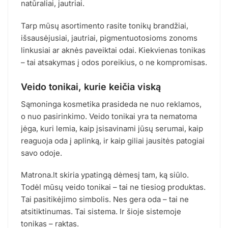
natūraliai, jautriai.
Tarp mūsų asortimento rasite tonikų brandžiai,
išsausėjusiai, jautriai, pigmentuotosioms zonoms
linkusiai ar aknės paveiktai odai. Kiekvienas tonikas
– tai atsakymas į odos poreikius, o ne kompromisas.
Veido tonikai, kurie keičia viską
Sąmoninga kosmetika prasideda ne nuo reklamos,
o nuo pasirinkimo. Veido tonikai yra ta nematoma
jėga, kuri lemia, kaip įsisavinami jūsų serumai, kaip
reaguoja oda į aplinką, ir kaip giliai jausitės patogiai
savo odoje.
Matrona.lt skiria ypatingą dėmesį tam, ką siūlo.
Todėl mūsų veido tonikai – tai ne tiesiog produktas.
Tai pasitikėjimo simbolis. Nes gera oda – tai ne
atsitiktinumas. Tai sistema. Ir šioje sistemoje
tonikas – raktas.