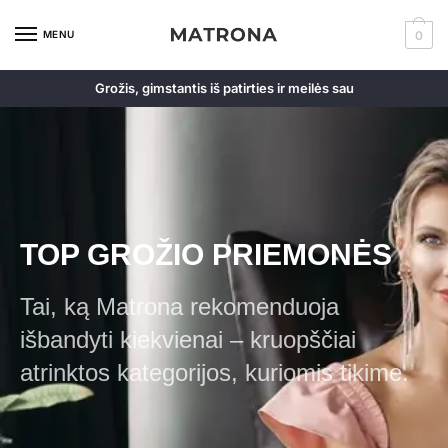
MENU
0
Grožis, gimstantis iš patirties ir meilės sau
TOP GROŽIO PRIEMONĖS
Tai, ką Matrona rekomenduoja
išbandyti kiekvienai – kruopščiai
atrinktos kategorijos, kuriomis tikime.