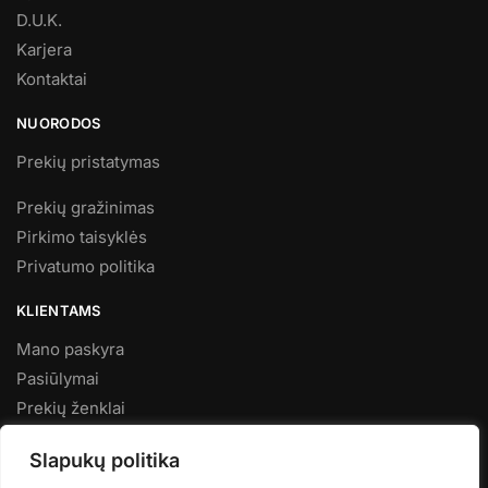
D.U.K.
Karjera
Kontaktai
NUORODOS
Prekių pristatymas
Prekių gražinimas
Pirkimo taisyklės
Privatumo politika
KLIENTAMS
Mano paskyra
Pasiūlymai
Prekių ženklai
Naujienos
Slapukų politika
KARTU KURIAME GROŽĮ