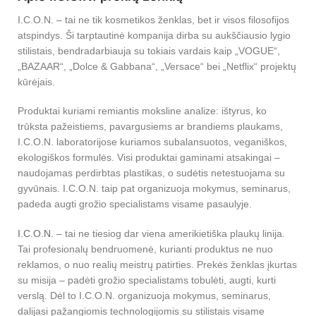
I.C.O.N. – tai ne tik kosmetikos ženklas, bet ir visos filosofijos
atspindys. Ši tarptautinė kompanija dirba su aukščiausio lygio
stilistais, bendradarbiauja su tokiais vardais kaip „VOGUE“,
„BAZAAR“, „Dolce & Gabbana“, „Versace“ bei „Netflix“ projektų
kūrėjais.
Produktai kuriami remiantis moksline analize: ištyrus, ko
trūksta pažeistiems, pavargusiems ar brandiems plaukams,
I.C.O.N. laboratorijose kuriamos subalansuotos, veganiškos,
ekologiškos formulės. Visi produktai gaminami atsakingai –
naudojamas perdirbtas plastikas, o sudėtis netestuojama su
gyvūnais. I.C.O.N. taip pat organizuoja mokymus, seminarus,
padeda augti grožio specialistams visame pasaulyje.
I.C.O.N.
– tai ne tiesiog dar viena amerikietiška plaukų linija.
Tai profesionalų bendruomenė, kurianti produktus ne nuo
reklamos, o nuo realių meistrų patirties. Prekės ženklas įkurtas
su misija – padėti grožio specialistams tobulėti, augti, kurti
verslą. Dėl to I.C.O.N. organizuoja mokymus, seminarus,
dalijasi pažangiomis technologijomis su stilistais visame