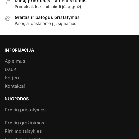
Mūsų prioritetas – autentiškumas
Produktai, kurie atspindi jūsų grožį
Greitas ir patogus pristatymas
Patogiai pristatome į jūsų namus
INFORMACIJA
Apie mus
D.U.K.
Karjera
Kontaktai
NUORODOS
Prekių pristatymas
Prekių gražinimas
Pirkimo taisyklės