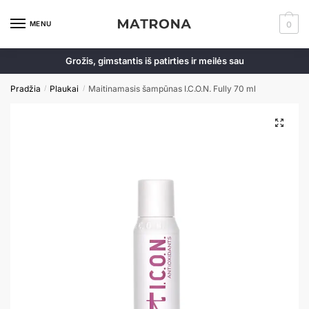
MENU
0
Grožis, gimstantis iš patirties ir meilės sau
Pradžia
Plaukai
Maitinamasis šampūnas I.C.O.N. Fully 70 ml
/
/
🔍