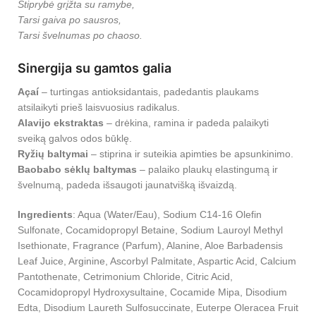
Stiprybė grįžta su ramybe,
Tarsi gaiva po sausros,
Tarsi švelnumas po chaoso.
Sinergija su gamtos galia
Açaí
– turtingas antioksidantais, padedantis plaukams
atsilaikyti prieš laisvuosius radikalus.
Alavijo ekstraktas
– drėkina, ramina ir padeda palaikyti
sveiką galvos odos būklę.
Ryžių baltymai
– stiprina ir suteikia apimties be apsunkinimo.
Baobabo sėklų baltymas
– palaiko plaukų elastingumą ir
švelnumą, padeda išsaugoti jaunatvišką išvaizdą.
Ingredients
: Aqua (Water/Eau), Sodium C14-16 Olefin
Sulfonate, Cocamidopropyl Betaine, Sodium Lauroyl Methyl
Isethionate, Fragrance (Parfum), Alanine, Aloe Barbadensis
Leaf Juice, Arginine, Ascorbyl Palmitate, Aspartic Acid, Calcium
Pantothenate, Cetrimonium Chloride, Citric Acid,
Cocamidopropyl Hydroxysultaine, Cocamide Mipa, Disodium
Edta, Disodium Laureth Sulfosuccinate, Euterpe Oleracea Fruit