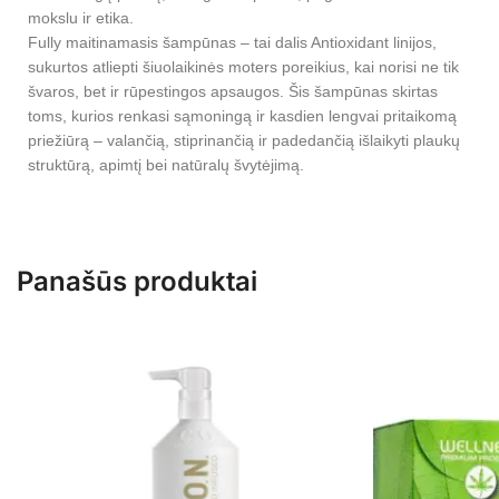
mokslu ir etika.
Fully maitinamasis šampūnas – tai dalis Antioxidant linijos,
sukurtos atliepti šiuolaikinės moters poreikius, kai norisi ne tik
švaros, bet ir rūpestingos apsaugos. Šis šampūnas skirtas
toms, kurios renkasi sąmoningą ir kasdien lengvai pritaikomą
priežiūrą – valančią, stiprinančią ir padedančią išlaikyti plaukų
struktūrą, apimtį bei natūralų švytėjimą.
Panašūs produktai