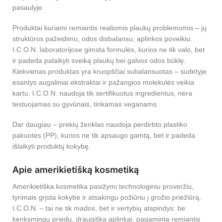
pasaulyje.
Produktai kuriami remiantis realiomis plaukų problemomis – jų
struktūros pažeidimu, odos disbalansu, aplinkos poveikiu.
I.C.O.N. laboratorijose gimsta formulės, kurios ne tik valo, bet
ir padeda palaikyti sveiką plaukų bei galvos odos būklę.
Kiekvienas produktas yra kruopščiai subalansuotas – sudėtyje
esantys augaliniai ekstraktai ir pažangios molekulės veikia
kartu. I.C.O.N. naudoja tik sertifikuotus ingredientus, nėra
testuojamas su gyvūnais, tinkamas veganams.
Dar daugiau – prekių ženklas naudoja perdirbto plastiko
pakuotes (PP), kurios ne tik apsaugo gamtą, bet ir padeda
išlaikyti produktų kokybę.
Apie amerikietišką kosmetiką
Amerikietiška kosmetika pasižymi technologiniu proveržiu,
tyrimais grįsta kokybe ir atsakingu požiūriu į grožio priežiūrą.
I.C.O.N. – tai ne tik mados, bet ir vertybių atspindys: be
kenksmingų priedų, draugiška aplinkai, pagaminta remiantis