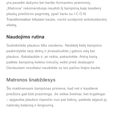
yra paveikti dažymo bei karšto formavimo priemonių.
„Matrona“ rekomenduoja naudoti šį šampūną kaip kasdienį
plaukų priežiūros pagrindą, ypač kartu su I.C.O.N.
Transformation Infusion
kauke, norint sustiprinti antioksidantinį
efektą.
Naudojimo rutina
Sudrėkinkite plaukus šiltu vandeniu. Nedidelį kiekį šampūno
paskirstykite tarp delnų ir įmasažuokite į galvos odą bei
plaukus. Išskalaukite ir, jei reikia, pakartokite. Antrą kartą
palikite šampūną keletui minučių veikti prieš skalaujant.
Geriausiam rezultatui naudokite su tos pačios linijos kauke.
Matronos šnabždesys
Šis maitinamasis šampūnas primena, kad net ir kasdienė
priežiūra gali būti prasminga. Jis veikia švelniai, bet kryptingai
– apgaubia plaukus rūpesčiu nuo pat šaknų, padeda atgauti jų
natūralų balansą ir lengvumą.