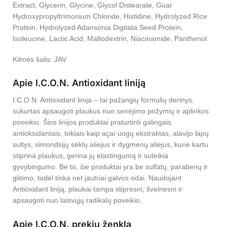
Extract, Glycerin, Glycine, Glycol Distearate, Guar
Hydroxypropyltrimonium Chloride, Histidine, Hydrolyzed Rice
Protein, Hydrolyzed Adansonia Digitata Seed Protein,
Isoleucine, Lactic Acid, Maltodextrin, Niacinamide, Panthenol.
Kilmės šalis: JAV
Apie I.C.O.N. Antioxidant liniją
I.C.O.N. Antioxidant linija – tai pažangių formulių derinys,
sukurtas apsaugoti plaukus nuo senėjimo požymių ir aplinkos
poveikio. Šios linijos produktai praturtinti galingais
antioksidantais, tokiais kaip açaí uogų ekstraktas, alavijo lapų
sultys, simondsijų sėklų aliejus ir dygmenų aliejus, kurie kartu
stiprina plaukus, gerina jų elastingumą ir suteikia
gyvybingumo. Be to, šie produktai yra be sulfatų, parabenų ir
glitimo, todėl tinka net jautriai galvos odai. Naudojant
Antioxidant liniją, plaukai tampa stipresni, švelnesni ir
apsaugoti nuo laisvųjų radikalų poveikio.
Apie I.C.O.N. prekių ženklą