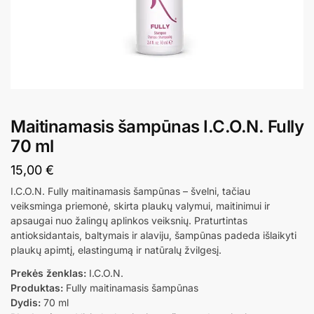
Maitinamasis šampūnas I.C.O.N. Fully
70 ml
15,00
€
I.C.O.N. Fully maitinamasis šampūnas – švelni, tačiau
veiksminga priemonė, skirta plaukų valymui, maitinimui ir
apsaugai nuo žalingų aplinkos veiksnių. Praturtintas
antioksidantais, baltymais ir alaviju, šampūnas padeda išlaikyti
plaukų apimtį, elastingumą ir natūralų žvilgesį.
Prekės ženklas:
I.C.O.N.
Produktas:
Fully maitinamasis šampūnas
Dydis:
70 ml