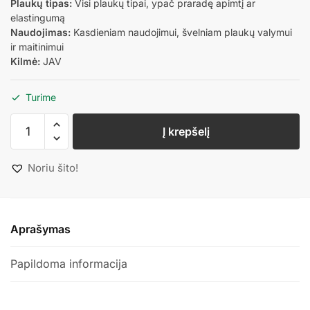
Plaukų tipas:
Visi plaukų tipai, ypač praradę apimtį ar
elastingumą
Naudojimas:
Kasdieniam naudojimui, švelniam plaukų valymui
ir maitinimui
Kilmė:
JAV
Turime
Į krepšelį
Noriu šito!
Aprašymas
Papildoma informacija