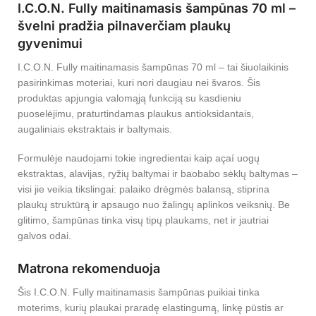
I.C.O.N. Fully maitinamasis šampūnas 70 ml –
švelni pradžia pilnaverčiam plaukų
gyvenimui
I.C.O.N. Fully maitinamasis šampūnas 70 ml – tai šiuolaikinis
pasirinkimas moteriai, kuri nori daugiau nei švaros. Šis
produktas apjungia valomąją funkciją su kasdieniu
puoselėjimu, praturtindamas plaukus antioksidantais,
augaliniais ekstraktais ir baltymais.
Formulėje naudojami tokie ingredientai kaip açaí uogų
ekstraktas, alavijas, ryžių baltymai ir baobabo sėklų baltymas –
visi jie veikia tikslingai: palaiko drėgmės balansą, stiprina
plaukų struktūrą ir apsaugo nuo žalingų aplinkos veiksnių. Be
glitimo, šampūnas tinka visų tipų plaukams, net ir jautriai
galvos odai.
Matrona rekomenduoja
Šis I.C.O.N. Fully maitinamasis šampūnas puikiai tinka
moterims, kurių plaukai praradę elastingumą, linkę pūstis ar