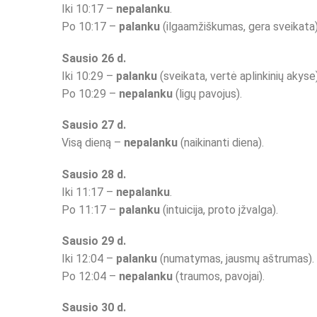
Iki 10:17 –
nepalanku
.
Po 10:17 –
palanku
(ilgaamžiškumas, gera sveikata)
Sausio 26 d.
Iki 10:29 –
palanku
(sveikata, vertė aplinkinių akyse)
Po 10:29 –
nepalanku
(ligų pavojus).
Sausio 27 d.
Visą dieną –
nepalanku
(naikinanti diena).
Sausio 28 d.
Iki 11:17 –
nepalanku
.
Po 11:17 –
palanku
(intuicija, proto įžvalga).
Sausio 29 d.
Iki 12:04 –
palanku
(numatymas, jausmų aštrumas).
Po 12:04 –
nepalanku
(traumos, pavojai).
Sausio 30 d.