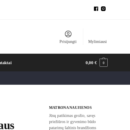
Prisijungti
Mylimiausi
taktai
0,00
€
0
MATRONA NAUJIENOS
Jūsų patikimas grožio, savęs
aus
priežiūros ir gyvenimo būdo
patarimų šaltinis brandžioms