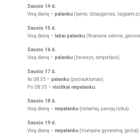
Sausio 14 d.
Visą dieną –
palanku
(laimė, džiaugsmas, teigiami po
Sausio 15 d.
Visą dieną –
labai palanku
(finansinė sėkmė, gerovė
Sausio 16 d.
Visą dieną –
palanku
(žavesys, simpatijos).
Sausio 17 d.
Iki 08:35 –
palanku
(patrauklumas).
Po 08:35 –
visiškai nepalanku
.
Sausio 18 d.
Visą dieną –
nepalanku
(nelaimių, pavojų rizika).
Sausio 19 d.
Visą dieną –
nepalanku
(trumpina gyvenimą, ginčai).