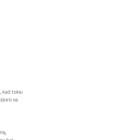
, kad tokiu
iūrėti ne
mą,