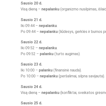
Sausio 20 d.
Visą dieną –
nepalanku
(organizmo nusilpimas, išlaid
Sausio 21 d.
Iki 09:44 –
nepalanku
.
Po 09:44 –
nepalanku
(liūdesys, gerklės ir burnos 
Sausio 22 d.
Iki 09:52 –
nepalanku
.
Po 09:52 –
palanku
(turto augimas).
Sausio 23 d.
Iki 10:00 –
palanku
(finansinė nauda).
Po 10:00 –
nepalanku
(peršalimai, silpna savijauta).
Sausio 24 d.
Visą dieną –
nepalanku
(konfliktai, sveikatos grėsm
Sausio 25 d.