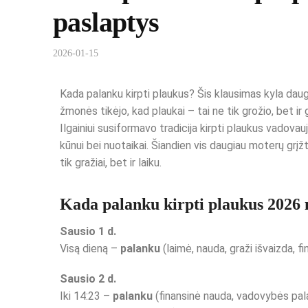
paslaptys
2026-01-15
Kada palanku kirpti plaukus? Šis klausimas kyla dauge
žmonės tikėjo, kad plaukai – tai ne tik grožio, bet ir
Ilgainiui susiformavo tradicija kirpti plaukus vadova
kūnui bei nuotaikai. Šiandien vis daugiau moterų grį
tik gražiai, bet ir laiku.
Kada palanku kirpti plaukus 2026 
Sausio 1 d.
Visą dieną –
palanku
(laimė, nauda, graži išvaizda, f
Sausio 2 d.
Iki 14:23 –
palanku
(finansinė nauda, vadovybės pa