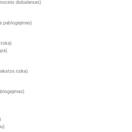
mocinis disbalansas).
os pablogėjimas).
stoka).
pa).
katos rizika).
ablogėjimas).
.
u).