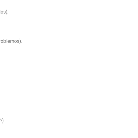
os).
problemos).
ė).