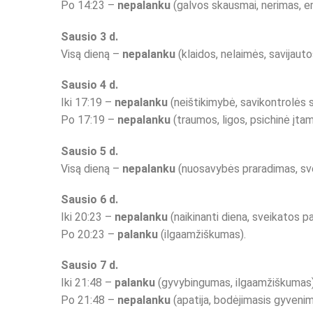
Po 14:23 –
nepalanku
(galvos skausmai, nerimas, e
Sausio 3 d.
Visą dieną –
nepalanku
(klaidos, nelaimės, savijaut
Sausio 4 d.
Iki 17:19 –
nepalanku
(neištikimybė, savikontrolės 
Po 17:19 –
nepalanku
(traumos, ligos, psichinė įtam
Sausio 5 d.
Visą dieną –
nepalanku
(nuosavybės praradimas, svei
Sausio 6 d.
Iki 20:23 –
nepalanku
(naikinanti diena, sveikatos p
Po 20:23 –
palanku
(ilgaamžiškumas).
Sausio 7 d.
Iki 21:48 –
palanku
(gyvybingumas, ilgaamžiškumas)
Po 21:48 –
nepalanku
(apatija, bodėjimasis gyvenim