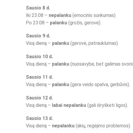
Sausio 8 d.
Iki 23:08 –
nepalanku
(emocinis sunkumas).
Po 23:08 –
palanku
(grožis, gerovė).
Sausio 9 d.
Visą dieną –
palanku
(gerovė, patrauklumas).
Sausio 10 d.
Visą dieną –
palanku
(nuosavybė, bet galimas svori
Sausio 11 d.
Visą dieną –
palanku
(gera veido spalva, gerbūvis).
Sausio 12 d.
Visą dieną –
labai nepalanku
(gali išryškėti ligos).
Sausio 13 d.
Visą dieną –
nepalanku
(akių, regėjimo problemos).