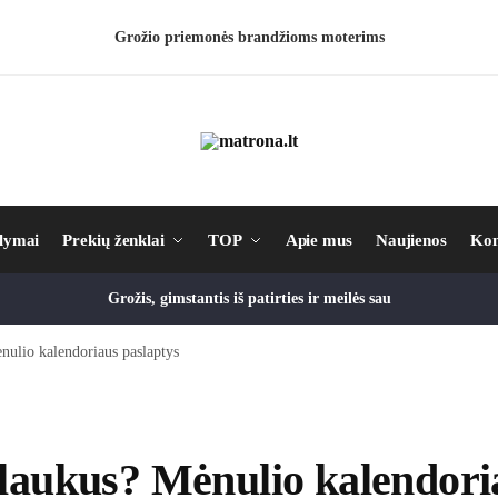
Grožio priemonės brandžioms moterims
lymai
Prekių ženklai
TOP
Apie mus
Naujienos
Kon
Grožis, gimstantis iš patirties ir meilės sau
nulio kalendoriaus paslaptys
plaukus? Mėnulio kalendori