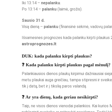
Iki 13:14 –
nepalanku
.
Po 13:14 –
palanku
(laimė, grožis).
Sausio 31 d.
Visą dieną –
palanku
(finansinė sėkmė, vadovų pala
Išsamesnes prognozes kada palanku kirpti plaukus 2
astroprognozes.lt
DUK: kada palanku kirpti plaukus?
❓ Kada palanku kirpti plaukus pagal mėnulį?
Palankiausios dienos plaukų kirpimui dažniausiai sie
metu plaukai auga greičiau, tampa stipresni ir sveike
tik į datą, bet ir į tikslią paros valandą.
❓ Ar yra dienų, kada geriau nesikirpti?
Taip, ne visos dienos vienodai palankios. Kai kurios 