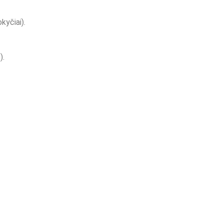
kyčiai).
).