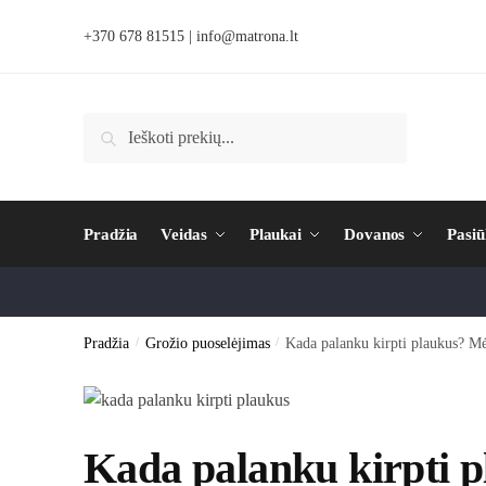
+370 678 81515
|
info@matrona.lt
Ieškoti
Pradžia
Veidas
Plaukai
Dovanos
Pasiū
Pradžia
/
Grožio puoselėjimas
/
Kada palanku kirpti plaukus? Mė
Kada palanku kirpti 