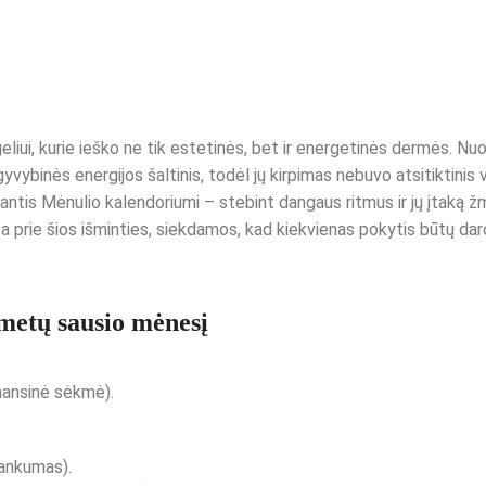
liui, kurie ieško ne tik estetinės, bet ir energetinės dermės. Nuo
 gyvybinės energijos šaltinis, todėl jų kirpimas nebuvo atsitiktinis
ujantis Mėnulio kalendoriumi – stebint dangaus ritmus ir jų įtaką 
žta prie šios išminties, siekdamos, kad kiekvienas pokytis būtų d
metų sausio mėnesį
inansinė sėkmė).
lankumas).