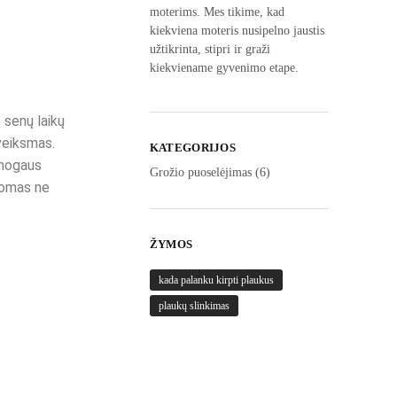
moterims. Mes tikime, kad
kiekviena moteris nusipelno jaustis
užtikrinta, stipri ir graži
kiekviename gyvenimo etape.
 senų laikų
 veiksmas.
KATEGORIJOS
žmogaus
Grožio puoselėjimas
(6)
aromas ne
ŽYMOS
kada palanku kirpti plaukus
plaukų slinkimas