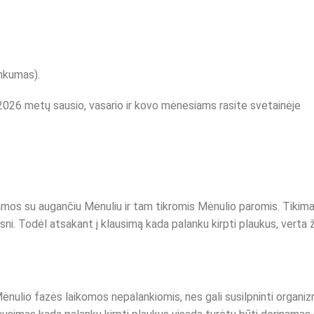
nkumas).
026 metų sausio, vasario ir kovo mėnesiams rasite svetainėje
jamos su augančiu Mėnuliu ir tam tikromis Mėnulio paromis. Tikima
sni. Todėl atsakant į klausimą kada palanku kirpti plaukus, verta ž
Mėnulio fazės laikomos nepalankiomis, nes gali susilpninti organiz