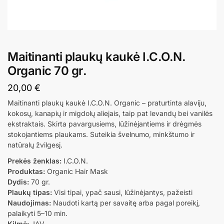
Maitinanti plaukų kaukė I.C.O.N.
Organic 70 gr.
20,00
€
Maitinanti plaukų kaukė I.C.O.N. Organic – praturtinta alaviju,
kokosų, kanapių ir migdolų aliejais, taip pat levandų bei vanilės
ekstraktais. Skirta pavargusiems, lūžinėjantiems ir drėgmės
stokojantiems plaukams. Suteikia švelnumo, minkštumo ir
natūralų žvilgesį.
Prekės ženklas:
I.C.O.N.
Produktas:
Organic Hair Mask
Dydis:
70 gr.
Plaukų tipas:
Visi tipai, ypač sausi, lūžinėjantys, pažeisti
Naudojimas:
Naudoti kartą per savaitę arba pagal poreikį,
palaikyti 5–10 min.
Kilmė:
JAV