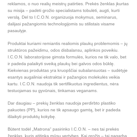
reklamos, o nuo realių meistrų patirties. Prekės ženklas įkurtas
su misija – padėti grožio specialistams tobulėti, augti, kurti
verslą. Dėl to I.C.O.N. organizuoja mokymus, seminarus,
dalijasi pažangiomis technologijomis su stilistais visame
pasaulyje.
Produktai kuriami remiantis realiomis plaukų problemomis – jų
struktūros pažeidimu, odos disbalansu, aplinkos poveikiu.
I.C.O.N. laboratorijose gimsta formulės, kurios ne tik valo, bet
ir padeda palaikyti sveiką plaukų bei galvos odos būklę.
Kiekvienas produktas yra kruopščiai subalansuotas – sudėtyje
esantys augaliniai ekstraktai ir pažangios molekulės veikia
kartu. I.C.O.N. naudoja tik sertifikuotus ingredientus, nėra
testuojamas su gyvūnais, tinkamas veganams.
Dar daugiau – prekių ženklas naudoja perdirbto plastiko
pakuotes (PP), kurios ne tik apsaugo gamtą, bet ir padeda
išlaikyti produktų kokybę.
Būtent todėl „Matrona“ pasirinko I.C.O.N. – nes tai prekės
ženklas, kuris atitinka mūsų vertybes. Kai grožis – tai pagarba