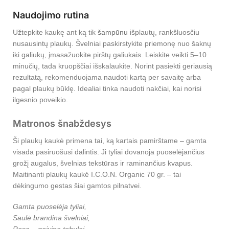
Naudojimo rutina
Užtepkite kaukę ant ką tik
šampūnu
išplautų, rankšluosčiu
nusausintų plaukų. Švelniai paskirstykite priemonę nuo šaknų
iki galiukų, įmasažuokite pirštų galiukais. Leiskite veikti 5–10
minučių, tada kruopščiai išskalaukite. Norint pasiekti geriausią
rezultatą, rekomenduojama naudoti kartą per savaitę arba
pagal plaukų būklę. Idealiai tinka naudoti nakčiai, kai norisi
ilgesnio poveikio.
Matronos šnabždesys
Ši plaukų kaukė primena tai, ką kartais pamirštame – gamta
visada pasiruošusi dalintis. Ji tyliai dovanoja puoselėjančius
grožį augalus, švelnias tekstūras ir raminančius kvapus.
Maitinanti plaukų kaukė I.C.O.N. Organic 70 gr. – tai
dėkingumo gestas šiai gamtos pilnatvei.
Gamta puoselėja tyliai,
Saulė brandina švelniai,