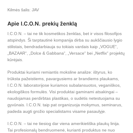
Kilmės šalis: JAV
Apie I.C.O.N. prekių ženklą
I.C.O.N. – tai ne tik kosmetikos ženklas, bet ir visos filosofijos
atspindys. Ši tarptautinė kompanija dirba su aukščiausio lygio
stilistais, bendradarbiauja su tokiais vardais kaip „VOGUE“,
„BAZAAR“, „Dolce & Gabbana“, „Versace“ bei „Netflix“ projektų
kūrėjais.
Produktai kuriami remiantis moksline analize: ištyrus, ko
trūksta pažeistiems, pavargusiems ar brandiems plaukams,
I.C.O.N. laboratorijose kuriamos subalansuotos, veganiškos,
ekologiškos formulės. Visi produktai gaminami atsakingai –
naudojamas perdirbtas plastikas, o sudėtis netestuojama su
gyvūnais. I.C.O.N. taip pat organizuoja mokymus, seminarus,
padeda augti grožio specialistams visame pasaulyje.
I.C.O.N. – tai ne tiesiog dar viena amerikietiška plaukų linija.
Tai profesionalų bendruomenė, kurianti produktus ne nuo