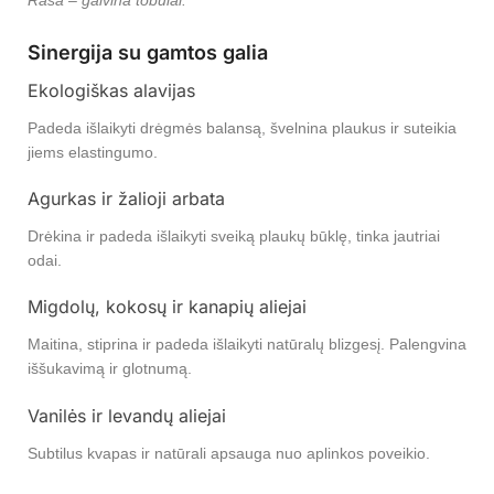
Rasa – gaivina tobulai.
Sinergija su gamtos galia
Ekologiškas alavijas
Padeda išlaikyti drėgmės balansą, švelnina plaukus ir suteikia
jiems elastingumo.
Agurkas ir žalioji arbata
Drėkina ir padeda išlaikyti sveiką plaukų būklę, tinka jautriai
odai.
Migdolų, kokosų ir kanapių aliejai
Maitina, stiprina ir padeda išlaikyti natūralų blizgesį. Palengvina
iššukavimą ir glotnumą.
Vanilės ir levandų aliejai
Subtilus kvapas ir natūrali apsauga nuo aplinkos poveikio.