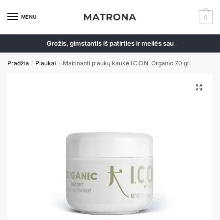
MENU
0
Grožis, gimstantis iš patirties ir meilės sau
Pradžia
Plaukai
Maitinanti plaukų kaukė I.C.O.N. Organic 70 gr.
/
/
🔍