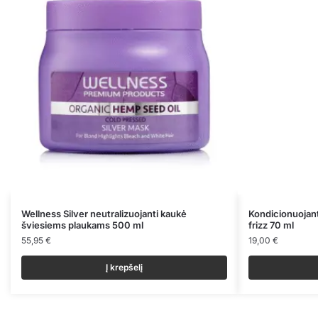
Wellness Silver neutralizuojanti kaukė
Kondicionuojant
šviesiems plaukams 500 ml
frizz 70 ml
55,95
€
19,00
€
Į krepšelį