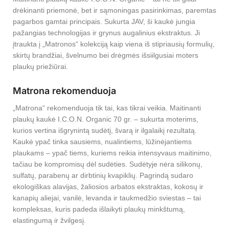
drėkinanti priemonė, bet ir sąmoningas pasirinkimas, paremtas
pagarbos gamtai principais. Sukurta JAV, ši kaukė jungia
pažangias technologijas ir grynus augalinius ekstraktus. Ji
įtraukta į „Matronos“ kolekciją kaip viena iš stipriausių formulių,
skirtų brandžiai, švelnumo bei drėgmės išsiilgusiai moters
plaukų priežiūrai.
Matrona rekomenduoja
„Matrona“ rekomenduoja tik tai, kas tikrai veikia. Maitinanti
plaukų kaukė I.C.O.N. Organic 70 gr. – sukurta moterims,
kurios vertina išgrynintą sudėtį, švarą ir ilgalaikį rezultatą.
Kaukė ypač tinka sausiems, nualintiems, lūžinėjantiems
plaukams – ypač tiems, kuriems reikia intensyvaus maitinimo,
tačiau be kompromisų dėl sudėties. Sudėtyje nėra silikonų,
sulfatų, parabenų ar dirbtinių kvapiklių. Pagrindą sudaro
ekologiškas alavijas, žaliosios arbatos ekstraktas, kokosų ir
kanapių aliejai, vanilė, levanda ir taukmedžio sviestas – tai
kompleksas, kuris padeda išlaikyti plaukų minkštumą,
elastingumą ir žvilgesį.