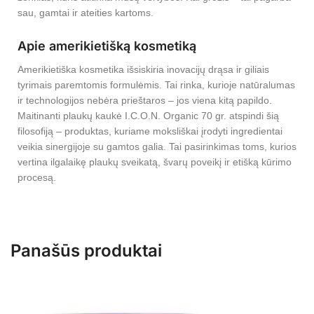
sau, gamtai ir ateities kartoms.
Apie amerikietišką kosmetiką
Amerikietiška kosmetika išsiskiria inovacijų drąsa ir giliais
tyrimais paremtomis formulėmis. Tai rinka, kurioje natūralumas
ir technologijos nebėra prieštaros – jos viena kitą papildo.
Maitinanti plaukų kaukė I.C.O.N. Organic 70 gr. atspindi šią
filosofiją – produktas, kuriame moksliškai įrodyti ingredientai
veikia sinergijoje su gamtos galia. Tai pasirinkimas toms, kurios
vertina ilgalaikę plaukų sveikatą, švarų poveikį ir etišką kūrimo
procesą.
Panašūs produktai