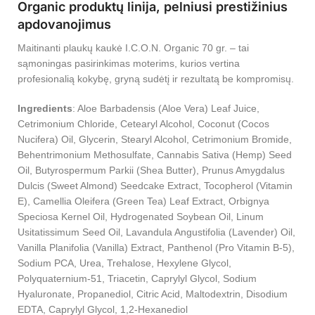
Organic produktų linija, pelniusi prestižinius
apdovanojimus
Maitinanti plaukų kaukė I.C.O.N. Organic 70 gr. – tai
sąmoningas pasirinkimas moterims, kurios vertina
profesionalią kokybę, gryną sudėtį ir rezultatą be kompromisų.
Ingredients
: Aloe Barbadensis (Aloe Vera) Leaf Juice,
Cetrimonium Chloride, Cetearyl Alcohol, Coconut (Cocos
Nucifera) Oil, Glycerin, Stearyl Alcohol, Cetrimonium Bromide,
Behentrimonium Methosulfate, Cannabis Sativa (Hemp) Seed
Oil, Butyrospermum Parkii (Shea Butter), Prunus Amygdalus
Dulcis (Sweet Almond) Seedcake Extract, Tocopherol (Vitamin
E), Camellia Oleifera (Green Tea) Leaf Extract, Orbignya
Speciosa Kernel Oil, Hydrogenated Soybean Oil, Linum
Usitatissimum Seed Oil, Lavandula Angustifolia (Lavender) Oil,
Vanilla Planifolia (Vanilla) Extract, Panthenol (Pro Vitamin B-5),
Sodium PCA, Urea, Trehalose, Hexylene Glycol,
Polyquaternium-51, Triacetin, Caprylyl Glycol, Sodium
Hyaluronate, Propanediol, Citric Acid, Maltodextrin, Disodium
EDTA, Caprylyl Glycol, 1,2-Hexanediol