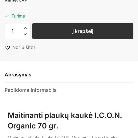
Turime
Į krepšelį
Noriu šito!
Aprašymas
Papildoma informacija
Maitinanti plaukų kaukė I.C.O.N.
Organic 70 gr.
Maitinanti plaukų kaukė I.C.O.N. Organic – tai ne tik giliai