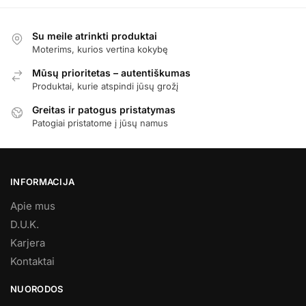
Su meile atrinkti produktai
Moterims, kurios vertina kokybę
Mūsų prioritetas – autentiškumas
Produktai, kurie atspindi jūsų grožį
Greitas ir patogus pristatymas
Patogiai pristatome į jūsų namus
INFORMACIJA
Apie mus
D.U.K.
Karjera
Kontaktai
NUORODOS