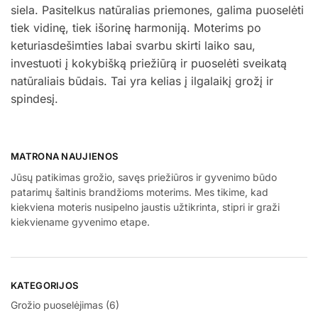
siela. Pasitelkus natūralias priemones, galima puoselėti
tiek vidinę, tiek išorinę harmoniją. Moterims po
keturiasdešimties labai svarbu skirti laiko sau,
investuoti į kokybišką priežiūrą ir puoselėti sveikatą
natūraliais būdais. Tai yra kelias į ilgalaikį grožį ir
spindesį.
MATRONA NAUJIENOS
Jūsų patikimas grožio, savęs priežiūros ir gyvenimo būdo
patarimų šaltinis brandžioms moterims. Mes tikime, kad
kiekviena moteris nusipelno jaustis užtikrinta, stipri ir graži
kiekviename gyvenimo etape.
KATEGORIJOS
Grožio puoselėjimas
(6)