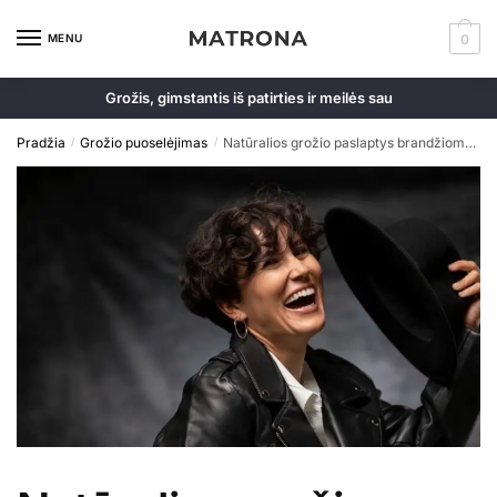
Skip
Skip
to
to
MENU
0
navigation
content
Grožis, gimstantis iš patirties ir meilės sau
Pradžia
Grožio puoselėjimas
Natūralios grožio paslaptys brandžioms moterims
/
/