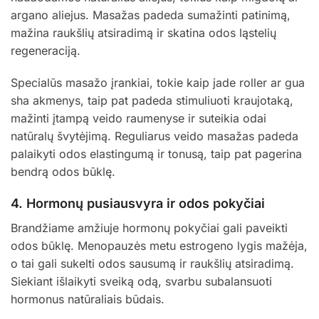
argano aliejus. Masažas padeda sumažinti patinimą,
mažina raukšlių atsiradimą ir skatina odos ląstelių
regeneraciją.
Specialūs masažo įrankiai, tokie kaip jade roller ar gua
sha akmenys, taip pat padeda stimuliuoti kraujotaką,
mažinti įtampą veido raumenyse ir suteikia odai
natūralų švytėjimą. Reguliarus veido masažas padeda
palaikyti odos elastingumą ir tonusą, taip pat pagerina
bendrą odos būklę.
4.
Hormonų pusiausvyra ir odos pokyčiai
Brandžiame amžiuje hormonų pokyčiai gali paveikti
odos būklę. Menopauzės metu estrogeno lygis mažėja,
o tai gali sukelti odos sausumą ir raukšlių atsiradimą.
Siekiant išlaikyti sveiką odą, svarbu subalansuoti
hormonus natūraliais būdais.