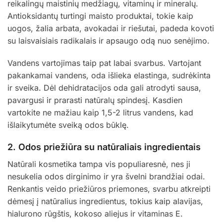
reikalingų maistinių medžiagų, vitaminų ir mineralų.
Antioksidantų turtingi maisto produktai, tokie kaip
uogos, žalia arbata, avokadai ir riešutai, padeda kovoti
su laisvaisiais radikalais ir apsaugo odą nuo senėjimo.
Vandens vartojimas taip pat labai svarbus. Vartojant
pakankamai vandens, oda išlieka elastinga, sudrėkinta
ir sveika. Dėl dehidratacijos oda gali atrodyti sausa,
pavargusi ir prarasti natūralų spindesį. Kasdien
vartokite ne mažiau kaip 1,5-2 litrus vandens, kad
išlaikytumėte sveiką odos būklę.
2.
Odos priežiūra su natūraliais ingredientais
Natūrali kosmetika tampa vis populiaresnė, nes ji
nesukelia odos dirginimo ir yra švelni brandžiai odai.
Renkantis veido priežiūros priemones, svarbu atkreipti
dėmesį į natūralius ingredientus, tokius kaip alavijas,
hialurono rūgštis, kokoso aliejus ir vitaminas E.