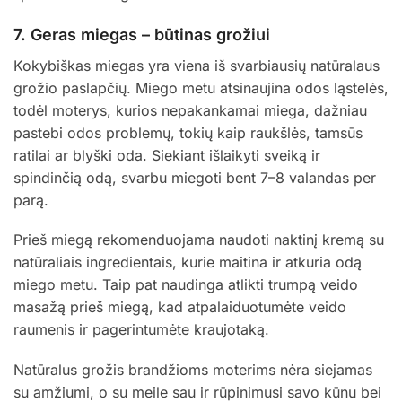
7.
Geras miegas – būtinas grožiui
Kokybiškas miegas yra viena iš svarbiausių natūralaus
grožio paslapčių. Miego metu atsinaujina odos ląstelės,
todėl moterys, kurios nepakankamai miega, dažniau
pastebi odos problemų, tokių kaip raukšlės, tamsūs
ratilai ar blyški oda. Siekiant išlaikyti sveiką ir
spindinčią odą, svarbu miegoti bent 7–8 valandas per
parą.
Prieš miegą rekomenduojama naudoti naktinį kremą su
natūraliais ingredientais, kurie maitina ir atkuria odą
miego metu. Taip pat naudinga atlikti trumpą veido
masažą prieš miegą, kad atpalaiduotumėte veido
raumenis ir pagerintumėte kraujotaką.
Natūralus grožis brandžioms moterims nėra siejamas
su amžiumi, o su meile sau ir rūpinimusi savo kūnu bei