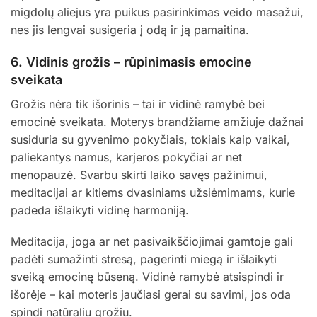
migdolų aliejus yra puikus pasirinkimas veido masažui,
nes jis lengvai susigeria į odą ir ją pamaitina.
6.
Vidinis grožis – rūpinimasis emocine
sveikata
Grožis nėra tik išorinis – tai ir vidinė ramybė bei
emocinė sveikata. Moterys brandžiame amžiuje dažnai
susiduria su gyvenimo pokyčiais, tokiais kaip vaikai,
paliekantys namus, karjeros pokyčiai ar net
menopauzė. Svarbu skirti laiko savęs pažinimui,
meditacijai ar kitiems dvasiniams užsiėmimams, kurie
padeda išlaikyti vidinę harmoniją.
Meditacija, joga ar net pasivaikščiojimai gamtoje gali
padėti sumažinti stresą, pagerinti miegą ir išlaikyti
sveiką emocinę būseną. Vidinė ramybė atsispindi ir
išorėje – kai moteris jaučiasi gerai su savimi, jos oda
spindi natūraliu grožiu.