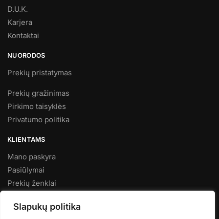
D.U.K.
Karjera
Kontaktai
NUORODOS
Prekių pristatymas
Prekių gražinimas
Pirkimo taisyklės
Privatumo politika
KLIENTAMS
Mano paskyra
Pasiūlymai
Prekių ženklai
Naujienos
Slapukų politika
KARTU KURIAME GROŽĮ