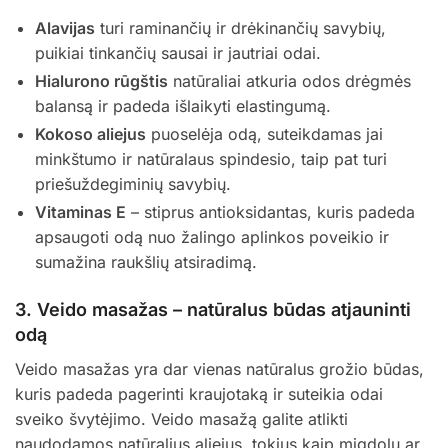
Alavijas
turi raminančių ir drėkinančių savybių,
puikiai tinkančių sausai ir jautriai odai.
Hialurono rūgštis
natūraliai atkuria odos drėgmės
balansą ir padeda išlaikyti elastingumą.
Kokoso aliejus
puoselėja odą, suteikdamas jai
minkštumo ir natūralaus spindesio, taip pat turi
priešuždegiminių savybių.
Vitaminas E
– stiprus antioksidantas, kuris padeda
apsaugoti odą nuo žalingo aplinkos poveikio ir
sumažina raukšlių atsiradimą.
3.
Veido masažas – natūralus būdas atjauninti
odą
Veido masažas yra dar vienas natūralus grožio būdas,
kuris padeda pagerinti kraujotaką ir suteikia odai
sveiko švytėjimo. Veido masažą galite atlikti
naudodamos natūralius aliejus, tokius kaip migdolų ar