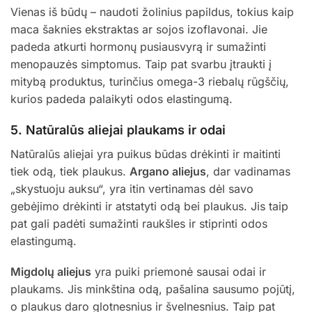
Vienas iš būdų – naudoti žolinius papildus, tokius kaip
maca šaknies ekstraktas ar sojos izoflavonai. Jie
padeda atkurti hormonų pusiausvyrą ir sumažinti
menopauzės simptomus. Taip pat svarbu įtraukti į
mitybą produktus, turinčius omega-3 riebalų rūgščių,
kurios padeda palaikyti odos elastingumą.
5.
Natūralūs aliejai plaukams ir odai
Natūralūs aliejai yra puikus būdas drėkinti ir maitinti
tiek odą, tiek plaukus.
Argano aliejus
, dar vadinamas
„skystuoju auksu“, yra itin vertinamas dėl savo
gebėjimo drėkinti ir atstatyti odą bei plaukus. Jis taip
pat gali padėti sumažinti raukšles ir stiprinti odos
elastingumą.
Migdolų aliejus
yra puiki priemonė sausai odai ir
plaukams. Jis minkština odą, pašalina sausumo pojūtį,
o plaukus daro glotnesnius ir švelnesnius. Taip pat