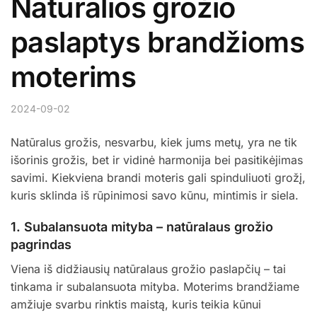
Natūralios grožio
paslaptys brandžioms
moterims
2024-09-02
Natūralus grožis, nesvarbu, kiek jums metų, yra ne tik
išorinis grožis, bet ir vidinė harmonija bei pasitikėjimas
savimi. Kiekviena brandi moteris gali spinduliuoti grožį,
kuris sklinda iš rūpinimosi savo kūnu, mintimis ir siela.
1.
Subalansuota mityba – natūralaus grožio
pagrindas
Viena iš didžiausių natūralaus grožio paslapčių – tai
tinkama ir subalansuota mityba. Moterims brandžiame
amžiuje svarbu rinktis maistą, kuris teikia kūnui