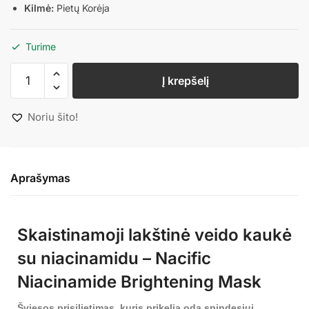
Kilmė:
Pietų Korėja
Turime
Į krepšelį
Noriu šito!
Aprašymas
Skaistinamoji lakštinė veido kaukė
su niacinamidu – Nacific
Niacinamide Brightening Mask
Šviesos prisilietimas, kuris prikelia odą spindesiui