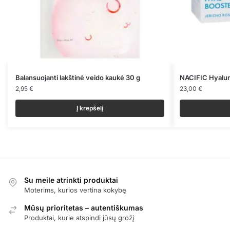
Balansuojanti lakštinė veido kaukė 30 g
NACIFIC Hyalur
2,95
€
23,00
€
Į krepšelį
Su meile atrinkti produktai
Moterims, kurios vertina kokybę
Mūsų prioritetas – autentiškumas
Produktai, kurie atspindi jūsų grožį