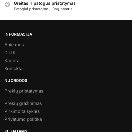
Greitas ir patogus pristatymas
Patogiai pristatome į jūsų namus
INFORMACIJA
Apie mus
D.U.K.
Karjera
Kontaktai
NUORODOS
Prekių pristatymas
Prekių gražinimas
Pirkimo taisyklės
Privatumo politika
KLIENTAMS