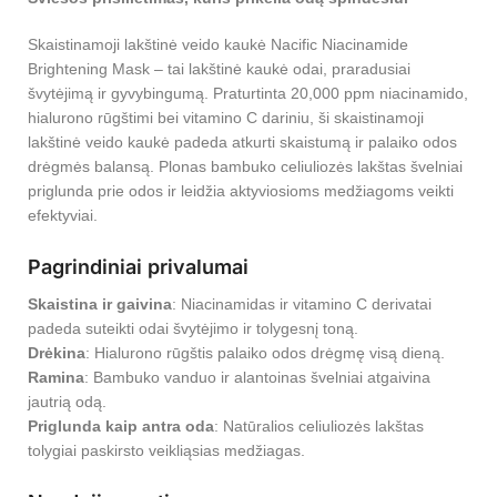
Skaistinamoji lakštinė veido kaukė Nacific Niacinamide
Brightening Mask – tai lakštinė kaukė odai, praradusiai
švytėjimą ir gyvybingumą. Praturtinta 20,000 ppm niacinamido,
hialurono rūgštimi bei vitamino C dariniu, ši skaistinamoji
lakštinė veido kaukė padeda atkurti skaistumą ir palaiko odos
drėgmės balansą. Plonas bambuko celiuliozės lakštas švelniai
priglunda prie odos ir leidžia aktyviosioms medžiagoms veikti
efektyviai.
Pagrindiniai privalumai
Skaistina ir gaivina
: Niacinamidas ir vitamino C derivatai
padeda suteikti odai švytėjimo ir tolygesnį toną.
Drėkina
: Hialurono rūgštis palaiko odos drėgmę visą dieną.
Ramina
: Bambuko vanduo ir alantoinas švelniai atgaivina
jautrią odą.
Priglunda kaip antra oda
: Natūralios celiuliozės lakštas
tolygiai paskirsto veikliąsias medžiagas.