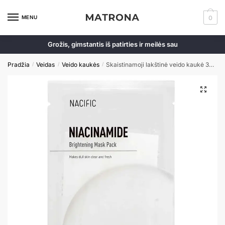
MENU
0
Grožis, gimstantis iš patirties ir meilės sau
Pradžia
Veidas
Veido kaukės
Skaistinamoji lakštinė veido kaukė 30 g
/
/
/
🔍