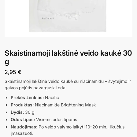
Skaistinamoji lakštinė veido kaukė 30
g
2,95
€
Skaistinamoji lakštinė veido kaukė su niacinamidu – švytėjimo ir
gaivos pojūtis pavargusiai odai.
Prekės ženklas:
Nacific
Produktas:
Niacinamide Brightening Mask
Dydis:
30 g
Odos tipas:
Visiems odos tipams
Naudojimas:
Po veido valymo laikyti 10–20 min., likučius
įmasažuoti.