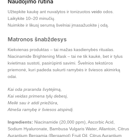
Naudojimo rutina
Užtepkite kaukę ant nuvalytos ir tonizuotos
veido
odos.
Laikykite 10–20 minučių.
Nuimkite ir likusį serumą švelniai įmasažuokite į odą.
Matronos šnabždesys
Kiekvienas produktas – tai mažas kasdienybės ritualas.
Niacinamide Brightening Mask – tai ne tik kaukė, bet ir tylus
kvietimas sustoti, pasirūpinti savimi. Švelnios tekstūros
priemonė, kuri padeda sukurti ramybės ir šviesos akimirką
odai.
Kai oda praranda švytėjimą,
Kai veidas primena tylų debesį,
Meilė sau ir atidi priežiūra,
Atneša ramybę ir šviesos atspindį.
Ingredients:
Niacinamide (20,000 ppm), Ascorbic Acid,
Sodium Hyaluronate, Bambusa Vulgaris Water, Allantoin, Citrus
Aurantium Bergamia (Bergamot) Fruit Oil, Citrus Aurantium